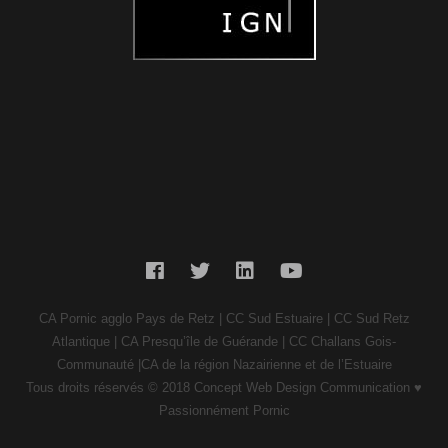
CA Pornic agglo Pays de Retz | CC Sud Estuaire | CC Sud Retz
Atlantique | CA Presqu’île de Guérande | CC Challans Gois-
Communauté |CA de la région Nazairienne et de l’Estuaire
Tous
droits réservés © 2018 Concept Web Design Communication ♥
Passionnément Pornic