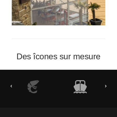
Je vais voir !
Des îcones sur mesure