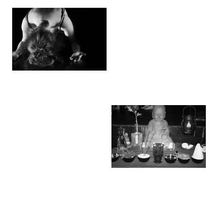
Au bord de
l'afrique
Le paradoxe du
poisson rouge