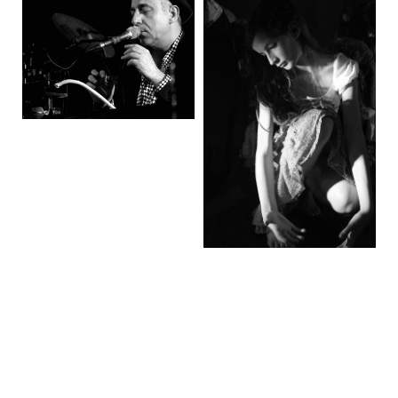
Concert Lo'Jo
Les Enfants des
étoiles