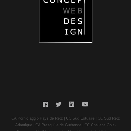
CA Pornic agglo Pays de Retz | CC Sud Estuaire | CC Sud Retz
Atlantique | CA Presqu’île de Guérande | CC Challans Gois-