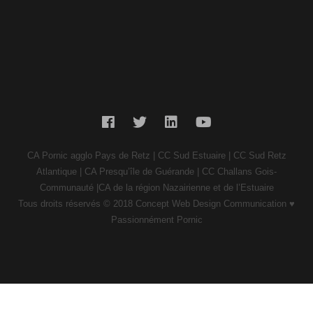
CA Pornic agglo Pays de Retz | CC Sud Estuaire | CC Sud Retz
Atlantique | CA Presqu’île de Guérande | CC Challans Gois-
Communauté |CA de la région Nazairienne et de l’Estuaire
Tous
droits réservés © 2018 Concept Web Design Communication ♥
Passionnément Pornic