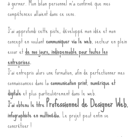
à germer. Mon bilan personnel m’a confirmé que mes
compétences allaient dans ce sens.
J’ai approfondi cette piste, développé mon idée et mon
concept en voulant
communiquer via le web
, secteur en plein
essor et
de nos jours, indispensable pour toutes les
entreprises
.
J’ai entrepris alors une formation, afin de perfectionner mes
connaissances dans la
communication print
,
numérique et
digitale
et plus particulièrement dans le web.
Professionnel de Designer Web
J’ai obtenu le titre
,
infographiste en multimédia.
Le projet peut enfin se
concrétiser !