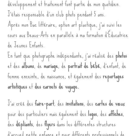
développement et traitement font partie de mon quotidien.
J’étais responsable d’un club photo pendant 5 ans.
Après mon Bac littéraire, option art plastique, j’ai suivi les
cours aux Beaux-Arts en parallèle à ma formation d’Éducatrice
de Jeunes Enfants.
En tant que photographe indépendante, j’ai réalisé des
photos
et des
albums
, de
mariage
, de
portrait de bébé
, d’enfant, de
femme enceinte, de naissance, et également des
reportages
artistiques
et
des carnets de voyage.
J’ai créé des
faire-part
, des
invitations
, des
cartes de vœux
pour des particuliers mais également des
logos
, des
affiches
,
des
dépliants
, des
flyers
dans les différentes structures
d’accueil petite enfance et pour différents professionnels de