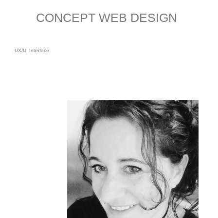
CONCEPT WEB DESIGN
UX/UI Interface
Chrystèle Caruana
Conceptrice graphique
Designer Web
Infographiste en multimédia
Photographe