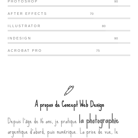
PHOTOSHOP
90
AFTER EFFECTS
70
ILLUSTRATOR
80
INDESIGN
90
ACROBAT PRO
75
A propos de Concept Web Design
la photographie
Depuis l’âge de 16 ans, je pratique
argentique d’abord, puis numérique. La prise de vue, le