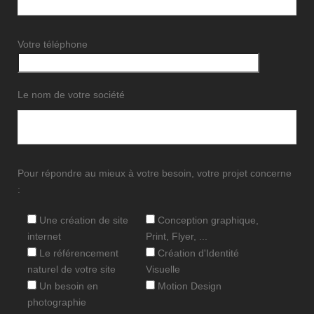
Votre téléphone
Le nom de votre société
Pour répondre au mieux à votre besoin, votre projet concerne
:
Une création de site
Conception graphique,
internet
Print, Flyer, ...
Le référencement
Création d'Identité
naturel de votre site
Visuelle
Un besoin en
Motion Design
photographie