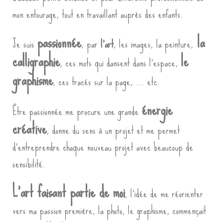
mon entourage, tout en travaillant auprès des enfants.
passionnée
la
Je suis
, par
l’art
, les images, la peinture,
calligraphie
le
, ces mots qui dansent dans l’espace,
graphisme
, ces tracés sur la page, … etc.
énergie
Être passionnée me procure une grande
créative
, donne du sens à un projet et me permet
d’entreprendre chaque nouveau projet avec beaucoup de
sensibilité.
L’art faisant partie de moi
, l’idée de me réorienter
vers ma passion première, la photo, le graphisme, commençait