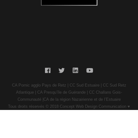
CA Pornic agglo Pays de Retz | CC Sud Estuaire | CC Sud Retz
Atlantique | CA Presqu’île de Guérande | CC Challans Gois-
Communauté |CA de la région Nazairienne et de l’Estuaire
Tous
droits réservés © 2018 Concept Web Design Communication ♥
Passionnément Pornic