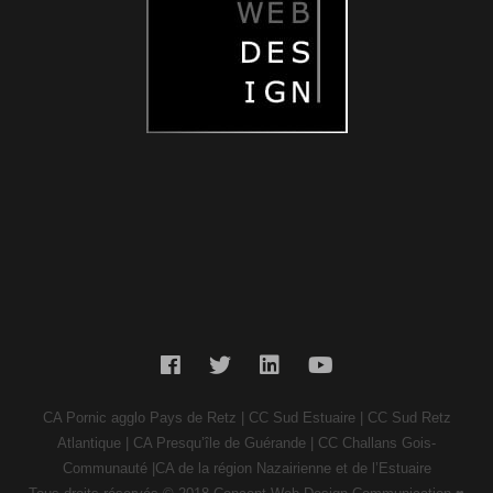
CA Pornic agglo Pays de Retz | CC Sud Estuaire | CC Sud Retz
Atlantique | CA Presqu’île de Guérande | CC Challans Gois-
Communauté |CA de la région Nazairienne et de l’Estuaire