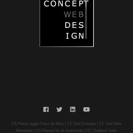
CA Pornic agglo Pays de Retz | CC Sud Estuaire | CC Sud Retz
Atlantique | CA Presqu’île de Guérande | CC Challans Gois-